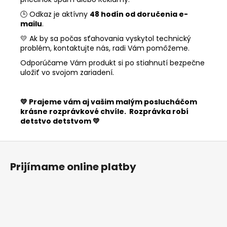
🕒 Odkaz je aktívny
48 hodín od doru
č
enia e-
mailu
.
💛 Ak by sa počas sťahovania vyskytol technický
problém, kontaktujte nás, radi Vám pomôžeme.
Odporúčame Vám produkt si po stiahnutí bezpečne
uložiť vo svojom zariadení.
💛 Prajeme vám aj vašim malým posluchá
č
om
krásne rozprávkové chvíle. Rozprávka robí
detstvo detstvom 💛
Z
á
Prijímame online platby
p
ä
t
i
e