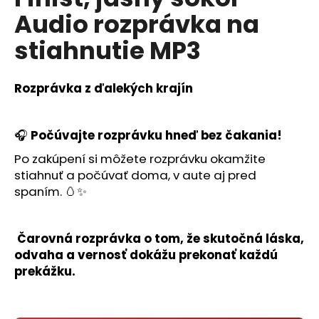
je
á
Audio rozprávka na
0,0
z
j
stiahnutie MP3
5
s
hviezdičiek.
ť
Rozprávka z ďalekých krajín
?
🎧
Počúvajte rozprávku hneď bez čakania!
Po zakúpení si môžete rozprávku okamžite
HĽADAŤ
stiahnuť a počúvať doma, v aute aj pred
spaním. 🥚✨
O
Čarovná rozprávka o tom, že skutočná láska,
d
odvaha a vernosť dokážu prekonať každú
p
prekážku.
o
r
ú