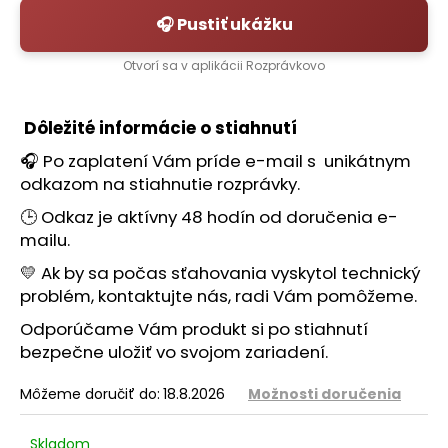
č
a
🎧 Pustiť ukážku
m
e
Otvorí sa v aplikácii Rozprávkovo
Dôležité informácie o stiahnutí
🎧 Po zaplatení Vám príde e-mail s unikátnym
odkazom na stiahnutie rozprávky.
🕒 Odkaz je aktívny 48 hodín od doručenia e-
mailu.
💛 Ak by sa počas sťahovania vyskytol technický
problém, kontaktujte nás, radi Vám pomôžeme.
Odporúčame Vám produkt si po stiahnutí
bezpečne uložiť vo svojom zariadení.
Môžeme doručiť do:
18.8.2026
Možnosti doručenia
Skladom