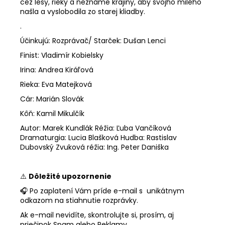
cez lesy, rieky a neznáme krajiny, aby svojho milého
našla a vyslobodila zo starej kliadby.
.
Účinkujú: Rozprávač/ Starček: Dušan Lenci
Finist: Vladimír Kobielsky
Irina: Andrea Kiráľová
Rieka: Eva Matejková
Cár: Marián Slovák
Kôň: Kamil Mikulčík
Autor: Marek Kundlák Réžia: Ľuba Vančíková
Dramaturgia: Lucia Blašková Hudba: Rastislav
Dubovský Zvuková réžia: Ing. Peter Daniška
⚠️
Dôležité upozornenie
🎧 Po zaplatení Vám príde e-mail s unikátnym
odkazom na stiahnutie rozprávky.
Ak e-mail nevidíte, skontrolujte si, prosím, aj
priečinok Spam alebo Reklamy.