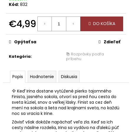
Kód:
832
€4,99
DO KOŠÍKA
Jednotková
cena:
Opýtať sa
Zdieľať
📚 Rozprávky podľa
Kategória
:
príbehu
Popis
Hodnotenie
Diskusia
🦅 Keď Irina dostane vytúžené pierko tajomného
Finista, jasného sokola, otvorí sa pred ňou cesta do
sveta kúziel, snov a veľkej lásky. Finist sa cez deň
mení na sokola a lieta nad krajinami sveta, no každú
noc sa vracia k Irine.
Závisť však dokáže napáchať veľa zla. Keď sa ich
cesty násilne rozdelia, Irina sa vydáva na ďalekú púť