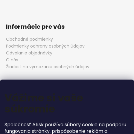
u
Informácie pre vás
Obchodné podmienky
Podmienky ochrany osobných údajov
Odvolanie objednávky
O nás
Žiadosť na vymazanie osobných údajov
Kontakt
Vážime si vaše
rozpravkovo
@
alisk.sk
súkromie
+421 905 724 701
Rozpravkovo Studio
Rozpravkovo Studio
Spoločnosť Ali.sk používa súbory cookie na podporu
fungovania stránky, prispôsobenie reklám a