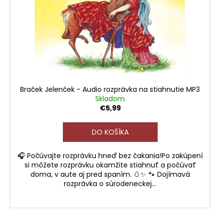
o
r
á
d
o
j
u
d
s
k
u
ť
t
k
?
o
t
v
o
Braček Jelenček - Audio rozprávka na stiahnutie MP3
v
Skladom
€5,99
HĽADAŤ
DO KOŠÍKA
O
🎧 Počúvajte rozprávku hneď bez čakania!Po zakúpení
si môžete rozprávku okamžite stiahnuť a počúvať
d
doma, v aute aj pred spaním. 🥚✨ 🐾 Dojímavá
p
rozprávka o súrodeneckej...
o
r
ú