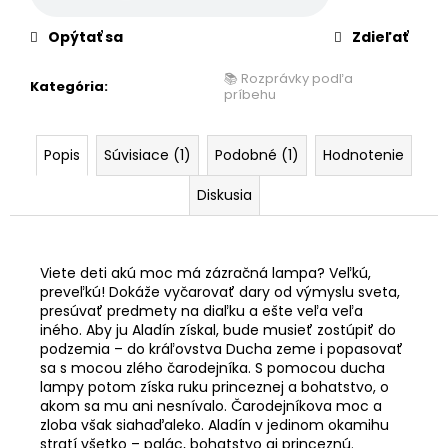
Opýtať sa
Zdieľať
📚 Rozprávky podľa
Kategória
:
príbehu
Popis
Súvisiace (1)
Podobné (1)
Hodnotenie
Diskusia
Viete deti akú moc má zázračná lampa? Veľkú,
preveľkú! Dokáže vyčarovať dary od výmyslu sveta,
presúvať predmety na diaľku a ešte veľa veľa
iného. Aby ju Aladín získal, bude musieť zostúpiť do
podzemia – do kráľovstva Ducha zeme i popasovať
sa s mocou zlého čarodejníka. S pomocou ducha
lampy potom získa ruku princeznej a bohatstvo, o
akom sa mu ani nesnívalo. Čarodejníkova moc a
zloba však siahaďaleko. Aladín v jedinom okamihu
stratí všetko – palác, bohatstvo aj princeznú.