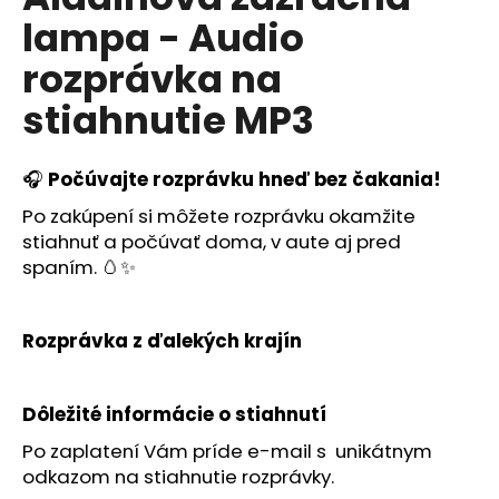
je
á
lampa - Audio
0,0
z
j
rozprávka na
5
s
hviezdičiek.
stiahnutie MP3
ť
?
🎧
Po
č
úvajte rozprávku hne
ď
bez
č
akania!
Po zakúpení si môžete rozprávku okamžite
stiahnuť a počúvať doma, v aute aj pred
HĽADAŤ
spaním. 🥚✨
Rozprávka z ďalekých krajín
O
d
p
Dôležité informácie o stiahnutí
o
Po zaplatení Vám príde e-mail s unikátnym
r
ú
odkazom na stiahnutie rozprávky.