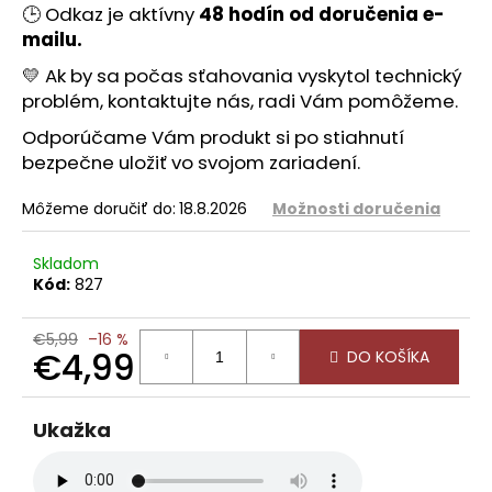
č
🕒 Odkaz je aktívny
48 hodín od doru
č
enia e-
a
mailu.
m
e
💛 Ak by sa počas sťahovania vyskytol technický
problém, kontaktujte nás, radi Vám pomôžeme.
Odporúčame Vám produkt si po stiahnutí
bezpečne uložiť vo svojom zariadení.
Môžeme doručiť do:
18.8.2026
Možnosti doručenia
Skladom
Kód:
827
€5,99
–16 %
€4,99
DO KOŠÍKA
Jednotková
cena:
Ukažka