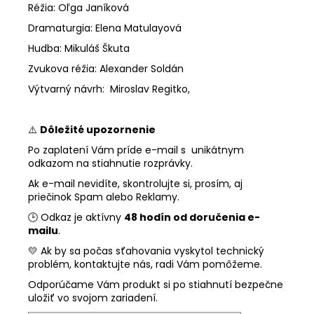
Réžia: Oľga Janíková
Dramaturgia: Elena Matulayová
Hudba: Mikuláš Škuta
Zvukova réžia: Alexander Soldán
Výtvarný návrh: Miroslav Regitko,
⚠️
Dôležité upozornenie
Po zaplatení Vám príde e-mail s unikátnym
odkazom na stiahnutie rozprávky.
Ak e-mail nevidíte, skontrolujte si, prosím, aj
priečinok Spam alebo Reklamy.
🕒 Odkaz je aktívny
48 hodín od doru
č
enia e-
mailu
.
💛 Ak by sa počas sťahovania vyskytol technický
problém, kontaktujte nás, radi Vám pomôžeme.
Odporúčame Vám produkt si po stiahnutí bezpečne
uložiť vo svojom zariadení.