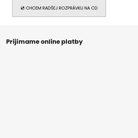
💿 CHCEM RADŠEJ ROZPRÁVKU NA CD
Z
á
Prijímame online platby
p
ä
t
i
e