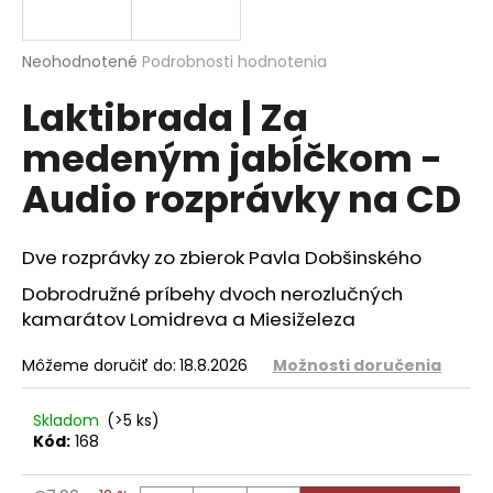
á
j
Priemerné
Neohodnotené
Podrobnosti hodnotenia
s
hodnotenie
Laktibrada | Za
produktu
ť
je
?
medeným jabĺčkom -
0,0
z
Audio rozprávky na CD
5
hviezdičiek.
Dve rozprávky zo zbierok Pavla Dobšinského
HĽADAŤ
Dobrodružné príbehy dvoch nerozlučných
kamarátov Lomidreva a Miesiželeza
O
Môžeme doručiť do:
18.8.2026
Možnosti doručenia
d
p
o
Skladom
(>5 ks)
Kód:
168
r
ú