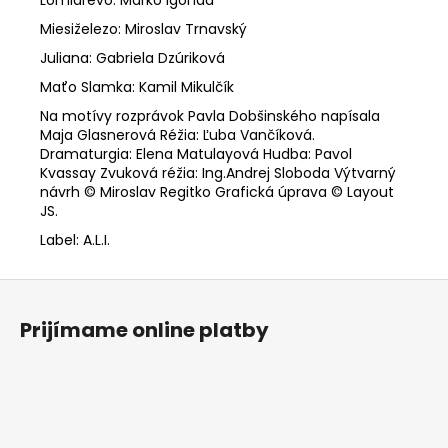
Miesiželezo: Miroslav Trnavský
Juliana: Gabriela Dzúriková
Maťo Slamka: Kamil Mikulčík
Na motívy rozprávok Pavla Dobšinského napísala
Maja Glasnerová Réžia: Ľuba Vančíková.
Dramaturgia: Elena Matulayová Hudba: Pavol
Kvassay Zvuková réžia: Ing.Andrej Sloboda Výtvarný
návrh © Miroslav Regitko Grafická úprava © Layout
JS.
Label: A.L.I.
Z
á
Prijímame online platby
p
ä
t
i
e