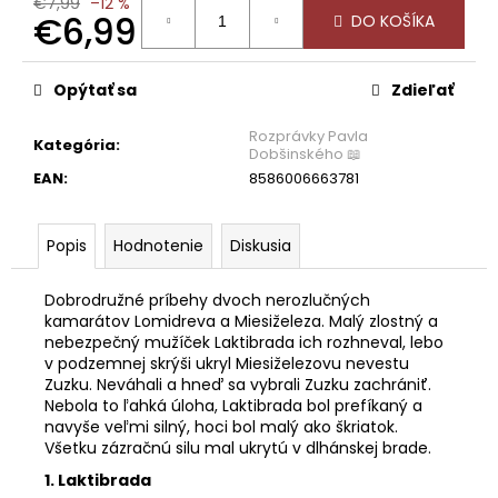
č
€7,99
–12 %
€6,99
DO KOŠÍKA
a
m
Jednotková
e
cena:
Opýtať sa
Zdieľať
Rozprávky Pavla
Kategória
:
Dobšinského 📖
EAN
:
8586006663781
Popis
Hodnotenie
Diskusia
Dobrodružné príbehy dvoch nerozlučných
kamarátov Lomidreva a Miesiželeza. Malý zlostný a
nebezpečný mužíček Laktibrada ich rozhneval, lebo
v podzemnej skrýši ukryl Miesiželezovu nevestu
Zuzku. Neváhali a hneď sa vybrali Zuzku zachrániť.
Nebola to ľahká úloha, Laktibrada bol prefíkaný a
navyše veľmi silný, hoci bol malý ako škriatok.
Všetku zázračnú silu mal ukrytú v dlhánskej brade.
1. Laktibrada