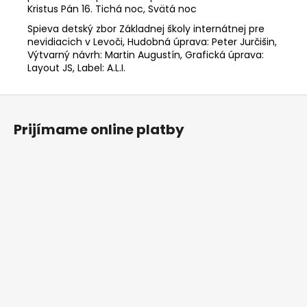
Kristus Pán 16. Tichá noc, Svätá noc
Spieva detský zbor Základnej školy internátnej pre
nevidiacich v Levoči, Hudobná úprava: Peter Jurčišin,
Výtvarný návrh: Martin Augustín, Grafická úprava:
Layout JS, Label: A.L.I.
Z
á
Prijímame online platby
p
ä
t
i
e