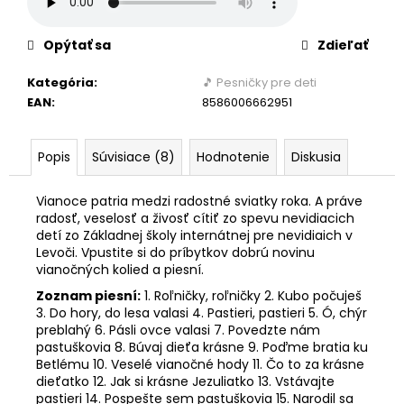
č
a
m
Opýtať sa
Zdieľať
e
Kategória
:
🎵 Pesničky pre deti
EAN
:
8586006662951
Popis
Súvisiace (8)
Hodnotenie
Diskusia
Vianoce patria medzi radostné sviatky roka. A práve
radosť, veselosť a živosť cítiť zo spevu nevidiacich
detí zo Základnej školy internátnej pre nevidiaich v
Levoči. Vpustite si do príbytkov dobrú novinu
vianočných kolied a piesní.
Zoznam piesní:
1. Roľničky, roľničky 2. Kubo počuješ
3. Do hory, do lesa valasi 4. Pastieri, pastieri 5. Ó, chýr
preblahý 6. Pásli ovce valasi 7. Povedzte nám
pastuškovia 8. Búvaj dieťa krásne 9. Poďme bratia ku
Betlému 10. Veselé vianočné hody 11. Čo to za krásne
dieťatko 12. Jak si krásne Jezuliatko 13. Vstávajte
pastieri 14. Pospešte sem pastuškovia 15. Narodil sa