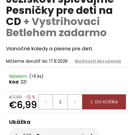
je
á
Pesničky pre deti na
0,0
z
j
CD
+ Vystrihovaci
5
s
hviezdičiek.
Betlehem zadarmo
ť
?
Vianočné koledy a piesne pre deti.
Môžeme doručiť do:
17.8.2026
Možnosti doručenia
HĽADAŤ
Skladom
(>5 ks)
Kód:
321
O
€7,99
–12 %
€6,99
d
DO KOŠÍKA
p
Jednotková
o
cena:
Ukážka
r
ú